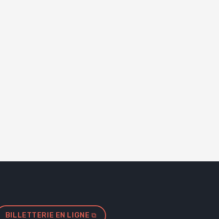
evêtement de sol en tapis (Foyer – Mezzanine
t Auditorium)
ire plus
BILLETTERIE EN LIGNE ⧉