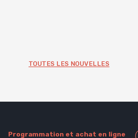
r
es
Patrick Delobel, président Corporation de la Salle
e
de spectacle de Sept-Îles Inc. Chère Sept-Îles,
Depuis
L
Lire plus
TOUTES LES NOUVELLES
Programmation et achat en ligne