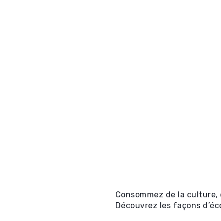
ectacles
tificat-
ectacles
s ⧉
Consommez de la culture, c
Découvrez les façons d’écon