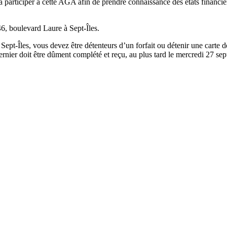
 participer à cette AGA afin de prendre connaissance des états financier
6, boulevard Laure à Sept-Îles.
 Sept-Îles, vous devez être détenteurs d’un forfait ou détenir une carte
ernier doit être dûment complété et reçu, au plus tard le mercredi 27 se