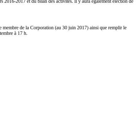
s 2016-2017 et du bilan des activités. Il y aura également élection de
 de membre de la Corporation (au 30 juin 2017) ainsi que remplir le
ptembre à 17 h.