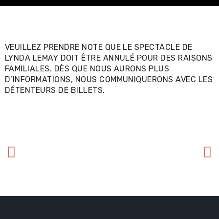
Spectacles
professionnels ⧉
Achat en ligne -
VEUILLEZ PRENDRE NOTE QUE LE SPECTACLE DE
LYNDA LEMAY DOIT ÊTRE ANNULÉ POUR DES RAISONS
Certificat-cadeau 
FAMILIALES. DÈS QUE NOUS AURONS PLUS
D’INFORMATIONS, NOUS COMMUNIQUERONS AVEC LES
Achat en ligne -
DÉTENTEURS DE BILLETS.
Spectacles locaux e
locations ⧉
Renseignements util
Promotions
Location et service