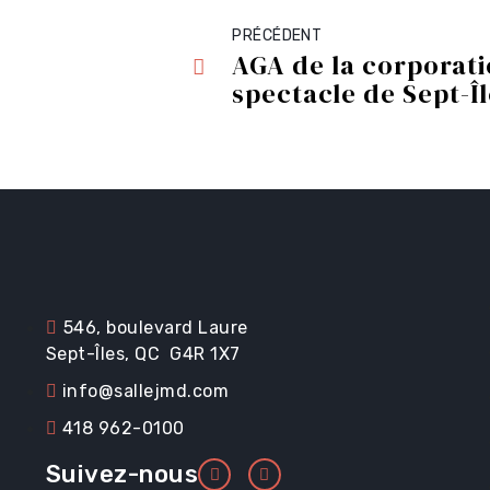
PRÉCÉDENT
Renseignements ut
AGA de la corporati
spectacle de Sept-Î
Promotions
Location et service
546, boulevard Laure
Sept-Îles, QC G4R 1X7
info@sallejmd.com
418 962-0100
Suivez-nous