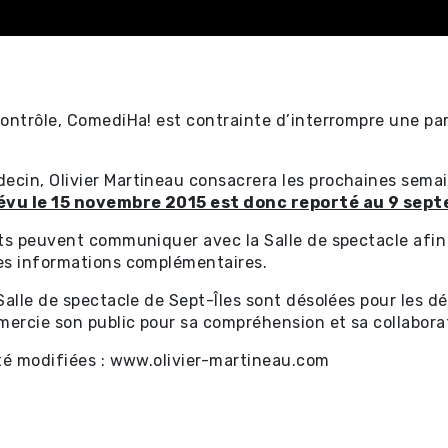
ontrôle, ComediHa! est contrainte d’interrompre une par
ectacles
cin, Olivier Martineau consacrera les prochaines semai
révu le 15 novembre 2015 est donc reporté au 9 sep
ets peuvent communiquer avec la Salle de spectacle afin
tificat-
es informations complémentaires.
Salle de spectacle de Sept-Îles sont désolées pour les d
mercie son public pour sa compréhension et sa collabora
ectacles
été modifiées : www.olivier-martineau.com
s ⧉