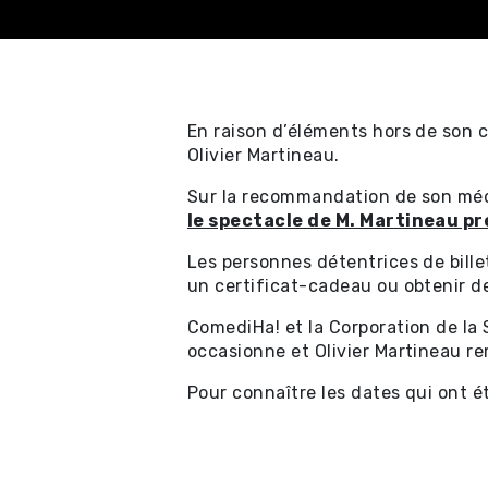
En raison d’éléments hors de son c
Olivier Martineau.
Achat en ligne - Sp
Sur la recommandation de son méde
professionnels ⧉
le spectacle de M. Martineau p
Les personnes détentrices de bill
Achat en ligne - Cer
un certificat-cadeau ou obtenir d
cadeau ⧉
ComediHa! et la Corporation de la 
occasionne et Olivier Martineau re
Achat en ligne - Sp
Pour connaître les dates qui ont 
locaux et location