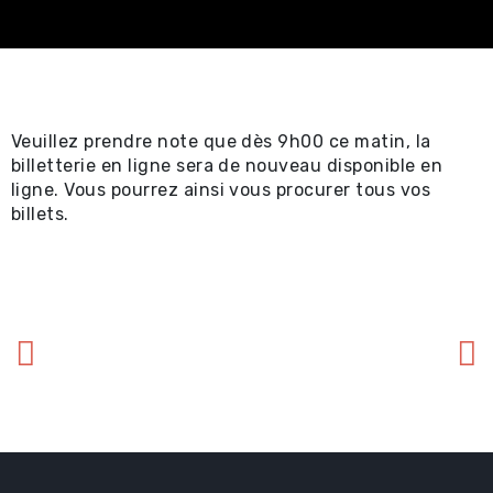
Spectacles
professionnels ⧉
Achat en ligne -
Veuillez prendre note que dès 9h00 ce matin, la
Certificat-cadeau 
billetterie en ligne sera de nouveau disponible en
ligne. Vous pourrez ainsi vous procurer tous vos
Achat en ligne -
billets.
Spectacles locaux e
locations ⧉
Renseignements util
Promotions
Location et service