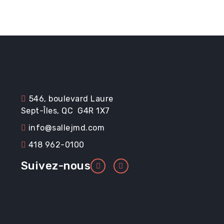
Renseignements ut
Promotions
546, boulevard Laure
Sept-Îles, QC G4R 1X7
info@sallejmd.com
Location et service
418 962-0100
Suivez-nous