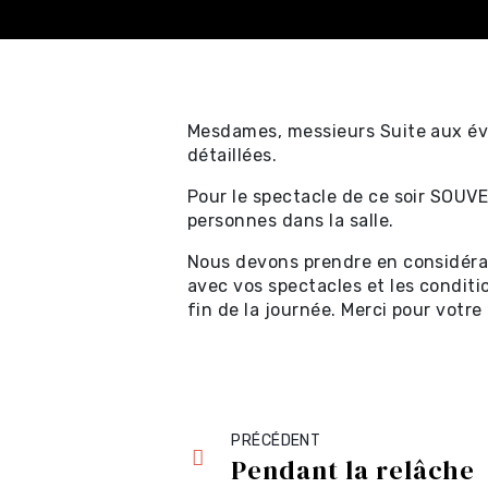
Mesdames, messieurs Suite aux év
détaillées.
Achat en ligne - Sp
Pour le spectacle de ce soir SOUV
professionnels ⧉
personnes dans la salle.
Nous devons prendre en considérat
Achat en ligne - Cer
avec vos spectacles et les conditio
fin de la journée. Merci pour votr
cadeau ⧉
Achat en ligne - Sp
locaux et location
PRÉCÉDENT
Pendant la relâche