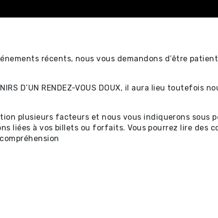
énements récents, nous vous demandons d’être patients
ectacles
ENIRS D’UN RENDEZ-VOUS DOUX, il aura lieu toutefois no
ion plusieurs facteurs et nous vous indiquerons sous pe
tificat-
ns liées à vos billets ou forfaits. Vous pourrez lire des
e compréhension
ectacles
s ⧉