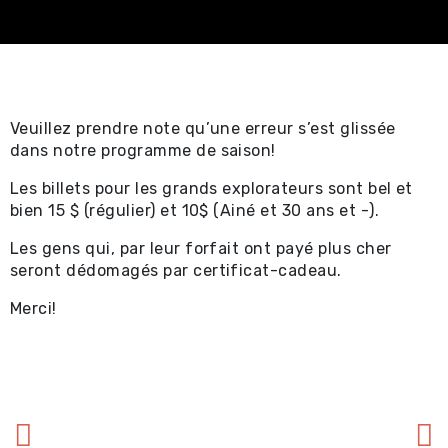
Spectacles
professionnels ⧉
Achat en ligne -
Veuillez prendre note qu’une erreur s’est glissée
Certificat-cadeau 
dans notre programme de saison!
Achat en ligne -
Les billets pour les grands explorateurs sont bel et
bien 15 $ (régulier) et 10$ (Ainé et 30 ans et -).
Spectacles locaux e
Les gens qui, par leur forfait ont payé plus cher
locations ⧉
seront dédomagés par certificat-cadeau.
Merci!
Renseignements util
Promotions
Location et service