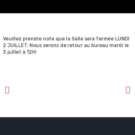
Spectacles
professionnels ⧉
Achat en ligne -
Veuillez prendre note que la Salle sera fermée LUNDI
Certificat-cadeau 
2 JUILLET. Nous serons de retour au bureau mardi le
3 juillet à 12h!
Achat en ligne -
Spectacles locaux e
locations ⧉
Renseignements util
Promotions
Location et service