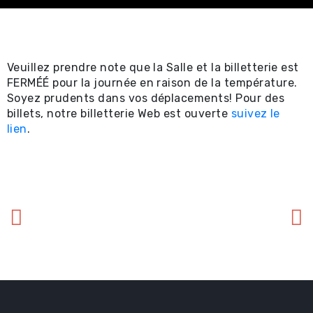
Spectacles
professionnels ⧉
Achat en ligne -
Veuillez prendre note que la Salle et la billetterie est
FERMÉÉ pour la journée en raison de la température.
Certificat-cadeau 
Soyez prudents dans vos déplacements! Pour des
billets, notre billetterie Web est ouverte
suivez le
Achat en ligne -
lien
.
Spectacles locaux e
locations ⧉
Renseignements util
Promotions
Location et service