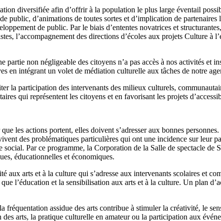
on diversifiée afin d’offrir à la population le plus large éventail possi
public, d’animations de toutes sortes et d’implication de partenaires l
oppement de public. Par le biais d’ententes novatrices et structurantes
stes, l’accompagnement des directions d’écoles aux projets Culture à l’éco
partie non négligeable des citoyens n’a pas accès à nos activités et ins
tives en intégrant un volet de médiation culturelle aux tâches de notre 
iter la participation des intervenants des milieux culturels, communautaire
s qui représentent les citoyens et en favorisant les projets d’accessibili
ur que les actions portent, elles doivent s’adresser aux bonnes personnes.
s vivent des problématiques particulières qui ont une incidence sur leur 
ocial. Par ce programme, la Corporation de la Salle de spectacle de Sept
ques, éducationnelles et économiques.
é aux arts et à la culture qui s’adresse aux intervenants scolaires et co
nsi que l’éducation et la sensibilisation aux arts et à la culture. Un pla
équentation assidue des arts contribue à stimuler la créativité, le sens cr
n des arts, la pratique culturelle en amateur ou la participation aux évén