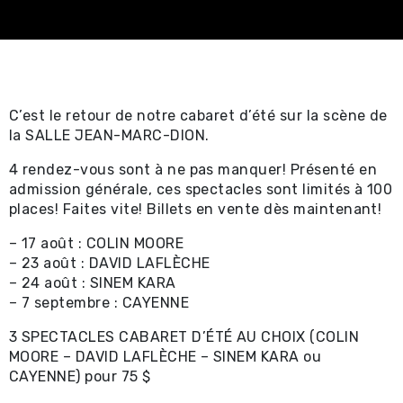
Spectacles
professionnels ⧉
Achat en ligne -
C’est le retour de notre cabaret d’été sur la scène de
Certificat-cadeau 
la SALLE JEAN-MARC-DION.
Achat en ligne -
4 rendez-vous sont à ne pas manquer! Présenté en
admission générale, ces spectacles sont limités à 100
Spectacles locaux e
places! Faites vite! Billets en vente dès maintenant!
locations ⧉
– 17 août : COLIN MOORE
– 23 août : DAVID LAFLÈCHE
Renseignements util
– 24 août : SINEM KARA
– 7 septembre : CAYENNE
Promotions
3 SPECTACLES CABARET D’ÉTÉ AU CHOIX (COLIN
MOORE – DAVID LAFLÈCHE – SINEM KARA ou
Location et service
CAYENNE) pour 75 $