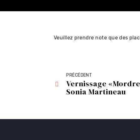
Veuillez prendre note que des place
Achat en ligne - Sp
professionnels ⧉
PRÉCÉDENT
Achat en ligne - Cer
Vernissage «Mordre
Sonia Martineau
cadeau ⧉
Achat en ligne - Sp
locaux et location