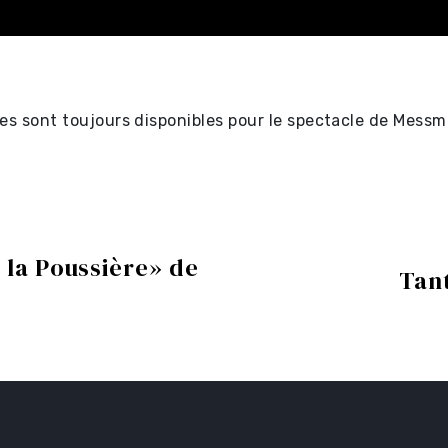
s sont toujours disponibles pour le spectacle de Messmer 
ectacles
tificat-
 la Poussière» de
Tant
ectacles
s ⧉