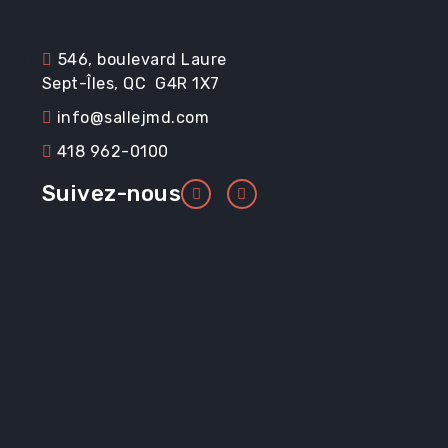
Renseignements ut
546, boulevard Laure
Sept-Îles, QC G4R 1X7
info@sallejmd.com
418 962-0100
Promotions
Suivez-nous
Location et service