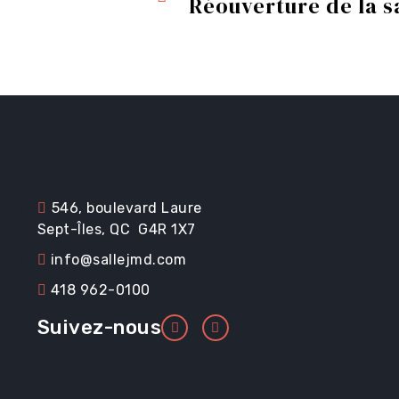
Réouverture de la s
Renseignements ut
Promotions
546, boulevard Laure
Sept-Îles, QC G4R 1X7
Location et service
info@sallejmd.com
418 962-0100
Suivez-nous