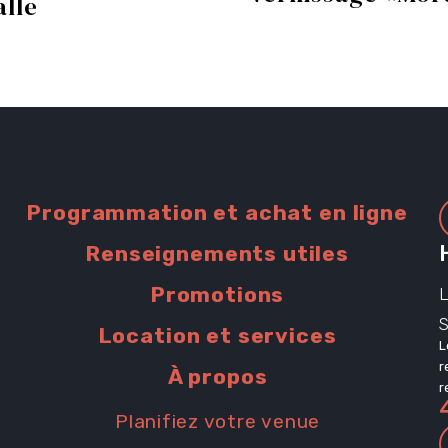
alle
iles
Programmation et achat en ligne
Renseignements utiles
s
Promotions
L
Location et services
L
r
À propos
r
Planifiez votre venue