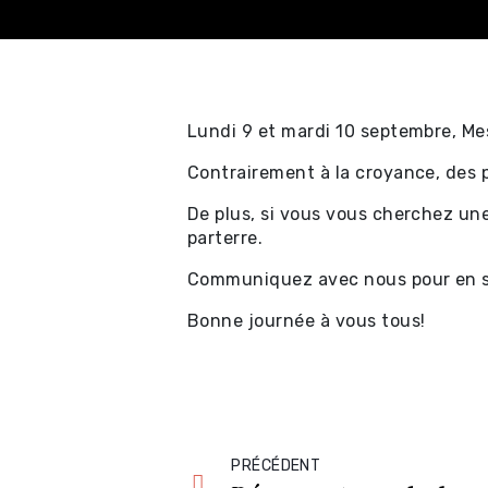
Lundi 9 et mardi 10 septembre, Mes
Contrairement à la croyance, des p
Achat en ligne - Sp
De plus, si vous vous cherchez une
professionnels ⧉
parterre.
Achat en ligne - Cer
Communiquez avec nous pour en sa
cadeau ⧉
Bonne journée à vous tous!
Achat en ligne - Sp
locaux et location
PRÉCÉDENT