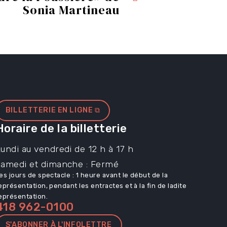
Sonia Martineau
BILLETTERIE EN LIGNE ⧉
Horaire de la billetterie
undi au vendredi de 12 h à 17 h
Samedi et dimanche : Fermé
es jours de spectacle : 1 heure avant le début de la
eprésentation, pendant les entractes et à la fin de ladite
eprésentation.
418 962-0100
S'ABONNER À L'INFOLETTRE