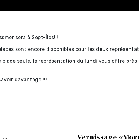
smer sera à Sept-Îles!!!
laces sont encore disponibles pour les deux représentati
ectacles
 place seule, la représentation du lundi vous offre près
tificat-
voir davantage!!!!
ectacles
s ⧉
Vernissage «Mord