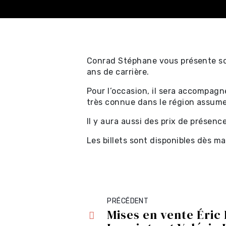
Conrad Stéphane vous présente son
ans de carrière.
Achat en ligne - Sp
Pour l’occasion, il sera accompag
professionnels ⧉
très connue dans le région assumer
Il y aura aussi des prix de présence
Achat en ligne - Cer
Les billets sont disponibles dès m
cadeau ⧉
Achat en ligne - Sp
locaux et location
PRÉCÉDENT
Mises en vente Éric