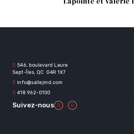
Lapointe et Valérie 
Renseignements ut
Promotions
546, boulevard Laure
Sept-Îles, QC G4R 1X7
info@sallejmd.com
Location et service
418 962-0100
Suivez-nous