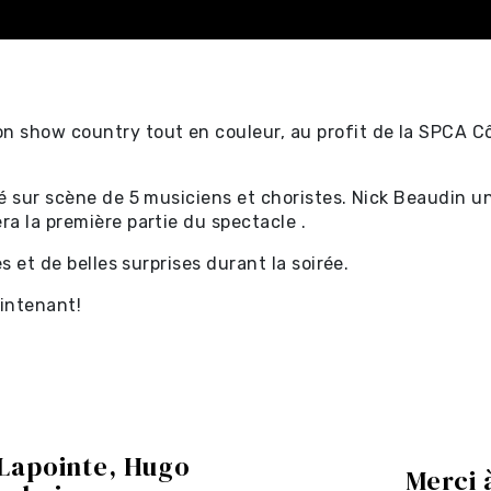
 show country tout en couleur, au profit de la SPCA Cô
ectacles
né sur scène de 5 musiciens et choristes. Nick Beaudin 
a la première partie du spectacle .
s et de belles surprises durant la soirée.
tificat-
aintenant!
ectacles
s ⧉
 Lapointe, Hugo
Merci 