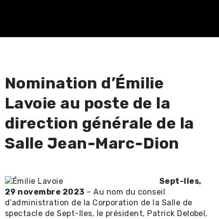
Spectacles
professionnels ⧉
Achat en ligne -
Certificat-cadeau 
Nomination d’Émilie
Achat en ligne -
Lavoie au poste de la
Spectacles locaux e
direction générale de la
locations ⧉
Salle Jean-Marc-Dion
Renseignements util
Promotions
Sept-Iles,
29 novembre 2023
–
Au nom du conseil
Location et service
d’administration de la Corporation de la Salle de
spectacle de Sept-Iles, le président, Patrick Delobel,