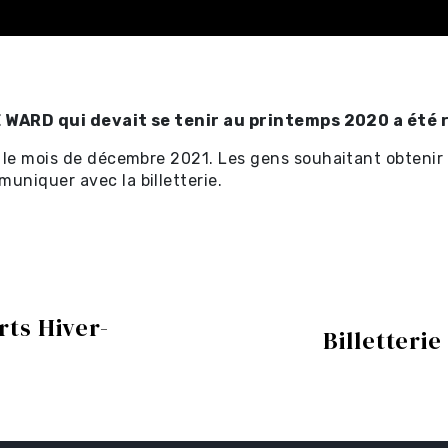
 WARD qui devait se tenir au printemps 2020 a été
 le mois de décembre 2021. Les gens souhaitant obtenir l
ectacles
uniquer avec la billetterie.
tificat-
rts Hiver-
Billetteri
ectacles
s ⧉