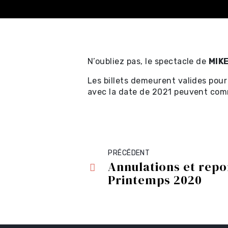
N’oubliez pas, le spectacle de
MIKE
Les billets demeurent valides pour
Achat en ligne - Sp
avec la date de 2021 peuvent comm
professionnels ⧉
Achat en ligne - Cer
cadeau ⧉
PRÉCÉDENT
Annulations et repo
Achat en ligne - Sp
Printemps 2020
locaux et location