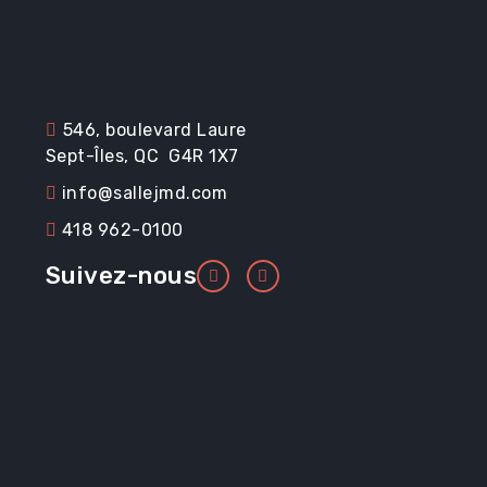
Renseignements ut
546, boulevard Laure
Sept-Îles, QC G4R 1X7
Promotions
info@sallejmd.com
418 962-0100
Suivez-nous
Location et service