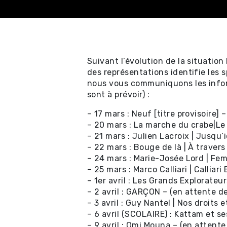
Suivant l’évolution de la situation
des représentations identifie les 
Achat en ligne - Sp
nous vous communiquons les inform
sont à prévoir) :
professionnels ⧉
– 17 mars : Neuf [titre provisoire]
– 20 mars : La marche du crabe|Le
Achat en ligne - Cer
– 21 mars : Julien Lacroix | Jusqu’i
cadeau ⧉
– 22 mars : Bouge de là | À trave
– 24 mars : Marie-Josée Lord | F
– 25 mars : Marco Calliari | Callia
Achat en ligne - Sp
– 1er avril : Les Grands Explorateu
locaux et location
– 2 avril : GARÇON – (en attente 
– 3 avril : Guy Nantel | Nos droits 
– 6 avril (SCOLAIRE) : Kattam et 
– 9 avril : Omi Mouna – (en atten