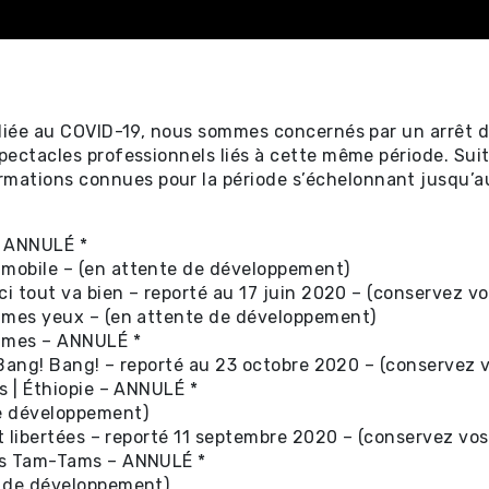
 liée au COVID-19, nous sommes concernés par un arrêt d’
spectacles professionnels liés à cette même période. Sui
ectacles
ations connues pour la période s’échelonnant jusqu’au 
 – ANNULÉ *
 mobile – (en attente de développement)
tificat-
ci tout va bien – reporté au 17 juin 2020 – (conservez vos
rs mes yeux – (en attente de développement)
emmes – ANNULÉ *
ri Bang! Bang! – reporté au 23 octobre 2020 – (conservez vo
ectacles
rs | Éthiopie – ANNULÉ *
s ⧉
de développement)
et libertées – reporté 11 septembre 2020 – (conservez vos 
ses Tam-Tams – ANNULÉ *
te de développement)