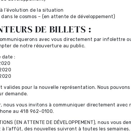
 l’évolution de la situation
iles
ruit dans le cosmos – (en attente de développement)
NTEURS DE BILLETS :
mmuniquerons avec vous directement par infolettre ou
mpter de notre réouverture au public.
date :
 2020
 2020
 2020
s
 valides pour la nouvelle représentation. Nous pouvons 
 sur demande.
ter, nous vous invitons à communiquer directement avec n
phone au 418 962-0100.
ONS (EN ATTENTE DE DÉVELOPPEMENT), nous vous dema
 l’affût, des nouvelles suivront à toutes les semaines.