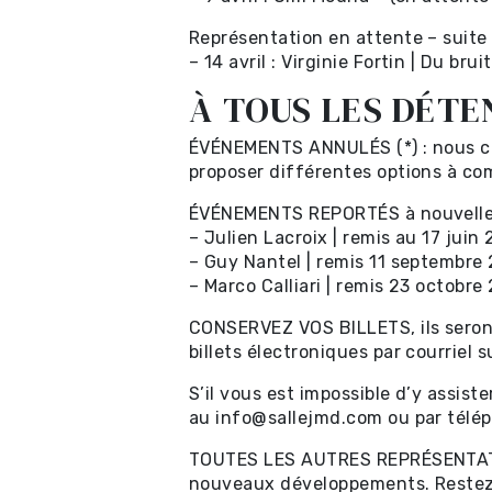
Représentation en attente – suite à
Renseignements ut
– 14 avril : Virginie Fortin | Du b
À TOUS LES DÉTE
ÉVÉNEMENTS ANNULÉS (*) : nous co
proposer différentes options à co
Promotions
ÉVÉNEMENTS REPORTÉS à nouvelle 
– Julien Lacroix | remis au 17 juin
– Guy Nantel | remis 11 septembre
– Marco Calliari | remis 23 octobre
Location et service
CONSERVEZ VOS BILLETS, ils seront
billets électroniques par courriel
S’il vous est impossible d’y assis
au info@sallejmd.com ou par télé
TOUTES LES AUTRES REPRÉSENTATI
nouveaux développements. Restez à