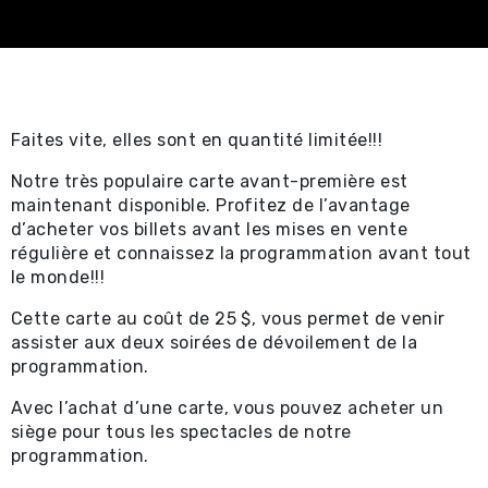
Spectacles
professionnels ⧉
Achat en ligne -
Faites vite, elles sont en quantité limitée!!!
Certificat-cadeau 
Notre très populaire carte avant-première est
Achat en ligne -
maintenant disponible. Profitez de l’avantage
d’acheter vos billets avant les mises en vente
Spectacles locaux e
régulière et connaissez la programmation avant tout
le monde!!!
locations ⧉
Cette carte au coût de 25 $, vous permet de venir
Renseignements util
assister aux deux soirées de dévoilement de la
programmation.
Promotions
Avec l’achat d’une carte, vous pouvez acheter un
siège pour tous les spectacles de notre
Location et service
programmation.