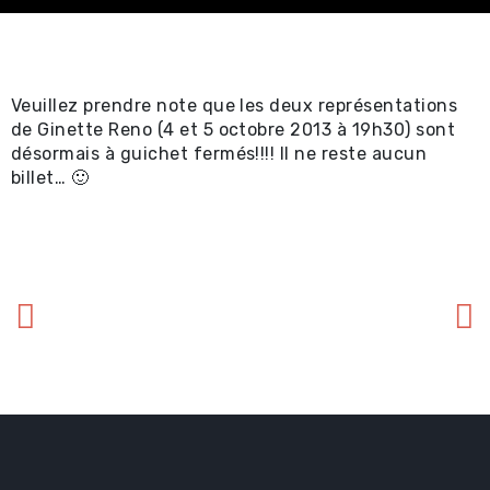
Spectacles
professionnels ⧉
Achat en ligne -
Veuillez prendre note que les deux représentations
de Ginette Reno (4 et 5 octobre 2013 à 19h30) sont
Certificat-cadeau 
désormais à guichet fermés!!!! Il ne reste aucun
billet… 🙂
Achat en ligne -
Spectacles locaux e
locations ⧉
Renseignements util
Promotions
Location et service