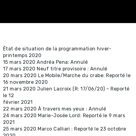
Spectacles
professionnels ⧉
Achat en ligne -
Certificat-cadeau 
État de situation de la programmation hiver-
Achat en ligne -
printemps 2020
15 mars 2020 Andréa Pena: Annulé
Spectacles locaux e
17 mars 2020 Neuf titre provisoire : Annulé
20 mars 2020 Le Mobile/Marche du crabe: Reporté le
locations ⧉
16 novembre 2020
21 mars 2020 Julien Lacroix (R: 17/06/20) – Reporté
Renseignements util
le 12
février 2021
Promotions
22 mars 2020 À travers mes yeux : Annulé
24 mars 2020 Marie-Josée Lord: Reporté le 9 mars
2021
Location et service
25 mars 2020 Marco Calliari : Reporté le 23 octobre
2020