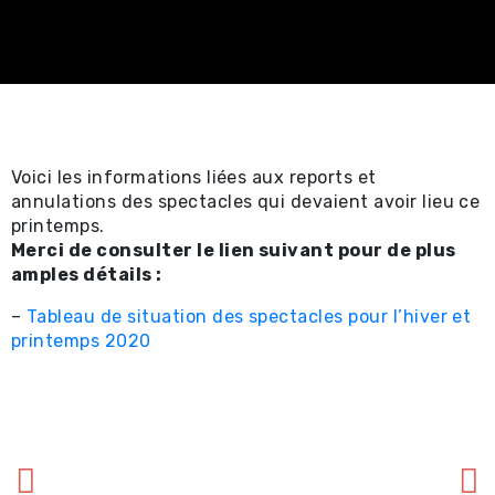
Spectacles
professionnels ⧉
Achat en ligne -
Certificat-cadeau 
Voici les informations liées aux reports et
Achat en ligne -
annulations des spectacles qui devaient avoir lieu ce
printemps.
Spectacles locaux e
Merci de consulter le lien suivant pour de plus
amples détails :
locations ⧉
–
Tableau de situation des spectacles pour l’hiver et
printemps 2020
Renseignements util
Promotions
Location et service